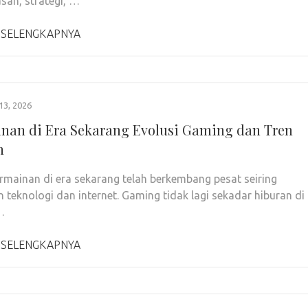
san, strategi, …
 SELENGKAPNYA
13, 2026
nan di Era Sekarang Evolusi Gaming dan Tren
n
rmainan di era sekarang telah berkembang pesat seiring
 teknologi dan internet. Gaming tidak lagi sekadar hiburan di
…
 SELENGKAPNYA