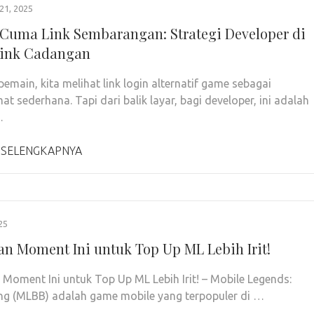
1, 2025
Cuma Link Sembarangan: Strategi Developer di
Link Cadangan
pemain, kita melihat link login alternatif game sebagai
at sederhana. Tapi dari balik layar, bagi developer, ini adalah
…
 SELENGKAPNYA
25
n Moment Ini untuk Top Up ML Lebih Irit!
Moment Ini untuk Top Up ML Lebih Irit! – Mobile Legends:
g (MLBB) adalah game mobile yang terpopuler di …