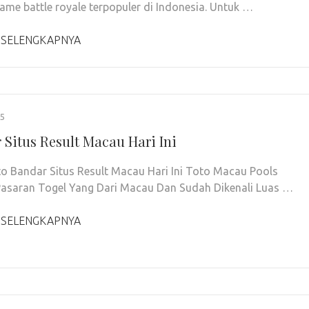
ame battle royale terpopuler di Indonesia. Untuk …
 SELENGKAPNYA
25
 Situs Result Macau Hari Ini
o Bandar Situs Result Macau Hari Ini Toto Macau Pools
asaran Togel Yang Dari Macau Dan Sudah Dikenali Luas …
 SELENGKAPNYA