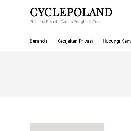
Lompat
CYCLEPOLAND
ke
konten
Platform Pecinta Games Penghasil Cuan
(Tekan
Enter)
Beranda
Kebijakan Privasi
Hubungi Kam