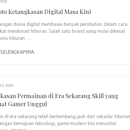
2026
oto Ketangkasan Digital Masa Kini
angan dunia digital membawa banyak perubahan dalam cara
at menikmati hiburan. Salah satu brand yang mulai dikenal
unia hiburan …
 SELENGKAPNYA
13, 2026
kasan Permainan di Era Sekarang Skill yang
at Gamer Unggul
n di era sekarang telah berkembang jauh dari sekadar hibura
Dengan kemajuan teknologi, game modern kini menuntut