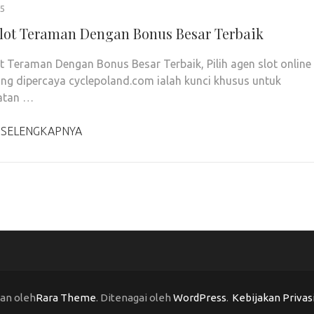
25
lot Teraman Dengan Bonus Besar Terbaik
t Teraman Dengan Bonus Besar Terbaik, Pilih agen slot online
ing dipercaya cyclepoland.com ialah kunci khusus untuk
atan …
 SELENGKAPNYA
an oleh
Rara Theme
. Ditenagai oleh
WordPress
.
Kebijakan Privas