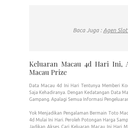
Baca Juga :
Agen Slot
Keluaran Macau 4d Hari Ini, 
Macau Prize
Data Macau 4d Ini Hari Tentunya Memberi Ko
Saja Kehadiranya. Dengan Kedatangan Data Mac
Gampang. Apalagi Semua Informasi Pengeluaran 
Yok Menjadikan Pengalaman Bermain Toto Mac
4d Mulai Ini Hari. Peroleh Potongan Harga Sa
Jadikan Akses Cari Keluaran Macau Ini Hari