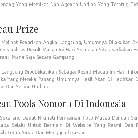
Menang Yang Memikat Dan Agenda Undian Yang Teratur, Tid
cau Prize
t Melihat Penarikan Angka Langsung, Umumnya Dilakukan 2x
risinalitas Result Macau Ini Hari. Sejumlah Situs Sediakan F
iranti Mana Saja Secara Gampang.
Langsung Dipublikasikan Sebagai Result Macau Ini Hari. Inf
ngka Yang Mereka Pasang. Umumnya Hasil Akan Di Hadirkan 
an Dan Sesion Undian.
au Pools Nomor 1 Di Indonesia
n Sekarang Dapat Nikmati Permainan Toto Macau Dengan Se
Lupa Selalu Untuk Bermain Di Website Yang Resmi Dan P
sih Tetap Aman Dan Menggembirakan.