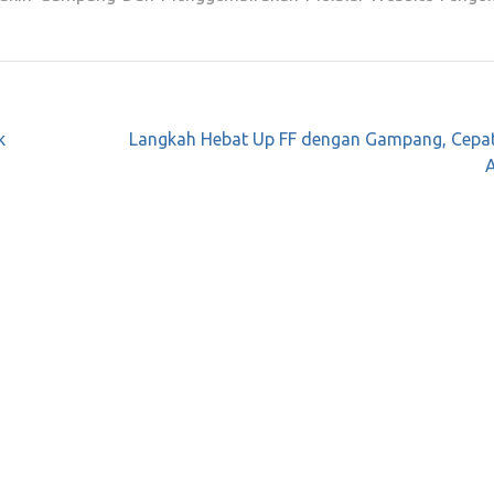
k
Langkah Hebat Up FF dengan Gampang, Cepat