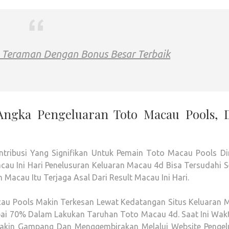
 Teraman Dengan Bonus Besar Terbaik
Angka Pengeluaran Toto Macau Pools, 
ntribusi Yang Signifikan Untuk Pemain Toto Macau Pools D
au Ini Hari Penelusuran Keluaran Macau 4d Bisa Tersudahi S
Macau Itu Terjaga Asal Dari Result Macau Ini Hari.
au Pools Makin Terkesan Lewat Kedatangan Situs Keluaran 
mpai 70% Dalam Lakukan Taruhan Toto Macau 4d. Saat Ini Wak
 Makin Gampang Dan Menggembirakan Melalui Website Pengel