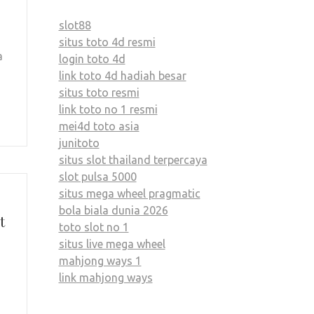
slot88
situs toto 4d resmi
a
login toto 4d
link toto 4d hadiah besar
situs toto resmi
link toto no 1 resmi
mei4d toto asia
junitoto
situs slot thailand terpercaya
slot pulsa 5000
situs mega wheel pragmatic
bola biala dunia 2026
t
toto slot no 1
situs live mega wheel
mahjong ways 1
link mahjong ways