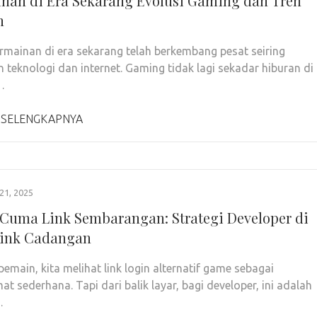
nan di Era Sekarang Evolusi Gaming dan Tren
n
rmainan di era sekarang telah berkembang pesat seiring
 teknologi dan internet. Gaming tidak lagi sekadar hiburan di
…
 SELENGKAPNYA
1, 2025
Cuma Link Sembarangan: Strategi Developer di
Link Cadangan
pemain, kita melihat link login alternatif game sebagai
at sederhana. Tapi dari balik layar, bagi developer, ini adalah
…