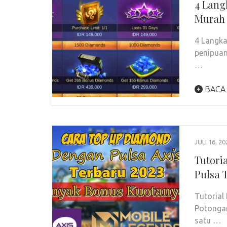
4 Lang
Murah
4 Langk
penipua
…
BACA
JULI 16, 20
Tutori
Pulsa 
Tutorial
Potongan
satu …