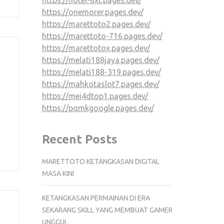
https://hotel-6xt.pages.dev/
https://onemorer.pages.dev/
https://marettoto2.pages.dev/
https://marettoto-716.pages.dev/
https://marettotox.pages.dev/
https://melati188jaya.pages.dev/
https://melati188-319.pages.dev/
https://mahkotaslot7.pages.dev/
https://mei4dtop1.pages.dev/
n
https://pqmkgoogle.pages.dev/
Recent Posts
MARETTOTO KETANGKASAN DIGITAL
MASA KINI
KETANGKASAN PERMAINAN DI ERA
SEKARANG SKILL YANG MEMBUAT GAMER
UNGGUL