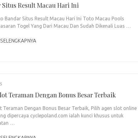
 Situs Result Macau Hari Ini
o Bandar Situs Result Macau Hari Ini Toto Macau Pools
asaran Togel Yang Dari Macau Dan Sudah Dikenali Luas …
 SELENGKAPNYA
25
lot Teraman Dengan Bonus Besar Terbaik
t Teraman Dengan Bonus Besar Terbaik, Pilih agen slot online
ing dipercaya cyclepoland.com ialah kunci khusus untuk
atan …
 SELENGKAPNYA