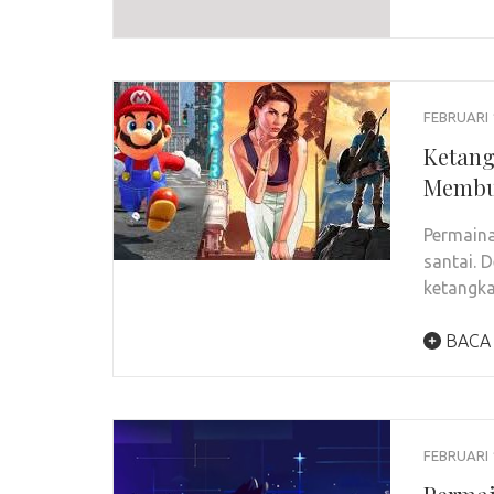
FEBRUARI 
Ketang
Membu
Permaina
santai. 
ketangka
BACA
FEBRUARI 